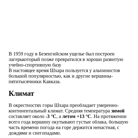
В 1959 году в Безенгийском ущелье был построен
лагерь
который позже превратился в хорошо развитую
учебно-спортивную базу
В настоящее время Шхара пользуется у альпинистов
большой популярностью, как и другие вершины-
пятитысячники Кавказа.
Климат
В окрестностях горы Шхара преобладает умеренно-
континентальный климат. Средняя температура
зимой
составляет около
-3 °С
, а
летом +13 °С
. На протяжении
всего года вершину окутывают густые облака, большую
часть времени погода на горе держится ненастная, с
дождями и снегопадами.