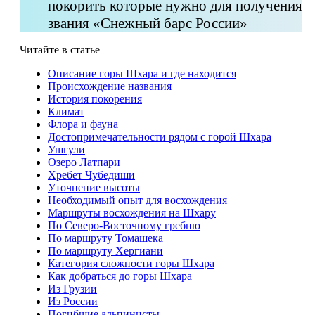
покорить которые нужно для получения
звания «Снежный барс России»
Читайте в статье
Описание горы Шхара и где находится
Происхождение названия
История покорения
Климат
Флора и фауна
Достопримечательности рядом с горой Шхара
Ушгули
Озеро Латпари
Хребет Чубедиши
Уточнение высоты
Необходимый опыт для восхождения
Маршруты восхождения на Шхару
По Северо-Восточному гребню
По маршруту Томашека
По маршруту Хергиани
Категория сложности горы Шхара
Как добраться до горы Шхара
Из Грузии
Из России
Погибшие альпинисты