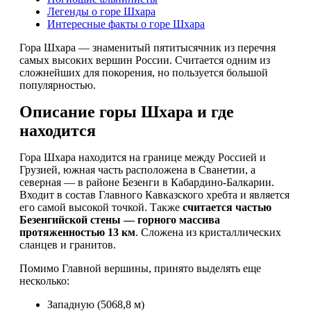
Легенды о горе Шхара
Интересные факты о горе Шхара
Гора Шхара — знаменитый пятитысячник из перечня
самых высоких вершин России. Считается одним из
сложнейших для покорения, но пользуется большой
популярностью.
Описание горы Шхара и где
находится
Гора Шхара находится на границе между Россией и
Грузией, южная часть расположена в Сванетии, а
северная — в районе Безенги в Кабардино-Балкарии.
Входит в состав Главного Кавказского хребта и является
его самой высокой точкой. Также
считается частью
Безенгийской стены — горного массива
протяженностью 13 км
. Сложена из кристаллических
сланцев и гранитов.
Помимо Главной вершины, принято выделять еще
несколько:
Западную (5068,8 м)