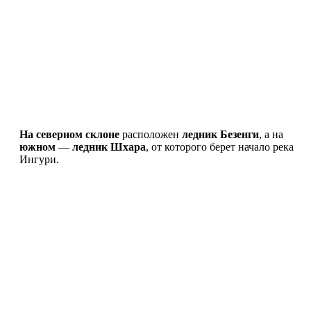
На северном склоне
расположен
ледник Безенги
, а на
южном
—
ледник Шхара
, от которого берет начало река
Ингури.