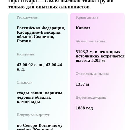
Гора Шхара — самая высокая точка Грузии
только для опытных альпинистов
Расположение
Горная система
Российская Федерация,
Кавказ
Кабардино-Балкария,
область Сванетия,
Грузия
Абсолютная высота
5193,2 м, в некоторых
Координаты
источниках встречается
высота 5203 м
43.00.02 с. ш., 43.06.44
в. д.
Относительная высота
Опасности
1357 м
сходы лавин, карнизы,
ледовые обвалы,
Первое восхождение
камнепады
1888 год
Популярный маршрут
по Северо-Восточному
гребню (Коккина)