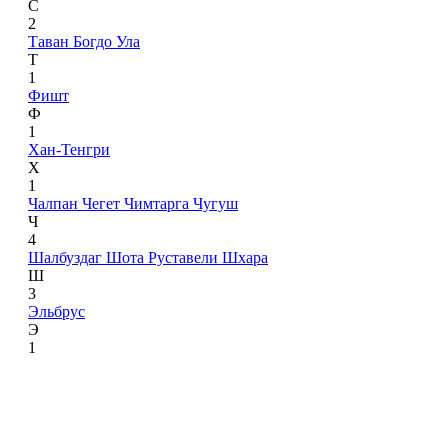
С
2
Таван Богдо Ула
Т
1
Фишт
Ф
1
Хан-Тенгри
Х
1
Чалпан
Чегет
Чимтарга
Чугуш
Ч
4
Шалбуздаг
Шота Руставели
Шхара
Ш
3
Эльбрус
Э
1