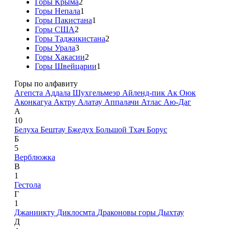
Горы Крыма
2
Горы Непала
1
Горы Пакистана
1
Горы США
2
Горы Таджикистана
2
Горы Урала
3
Горы Хакасии
2
Горы Швейцарии
1
Горы по алфавиту
Агепста
Аддала Шухгельмеэр
Айленд-пик
Ак Оюк
Аконкагуа
Актру
Алатау
Аппалачи
Атлас
Аю-Даг
А
10
Белуха
Бештау
Бжедух
Большой Тхач
Борус
Б
5
Верблюжка
В
1
Гестола
Г
1
Джаниикту
Диклосмта
Драконовы горы
Дыхтау
Д