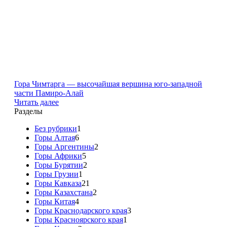
Гора Чимтарга — высочайшая вершина юго-западной
части Памиро-Алай
Читать далее
Разделы
Без рубрики
1
Горы Алтая
6
Горы Аргентины
2
Горы Африки
5
Горы Бурятии
2
Горы Грузии
1
Горы Кавказа
21
Горы Казахстана
2
Горы Китая
4
Горы Краснодарского края
3
Горы Красноярского края
1