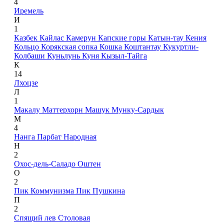
4
Иремель
И
1
Казбек
Кайлас
Камерун
Капские горы
Катын-тау
Кения
Кольцо
Корякская сопка
Кошка
Коштантау
Кукуртли-
Колбаши
Куньлунь
Куня
Кызыл-Тайга
К
14
Лхоцзе
Л
1
Макалу
Маттерхорн
Машук
Мунку-Сардык
М
4
Нанга Парбат
Народная
Н
2
Охос-дель-Саладо
Оштен
О
2
Пик Коммунизма
Пик Пушкина
П
2
Спящий лев
Столовая